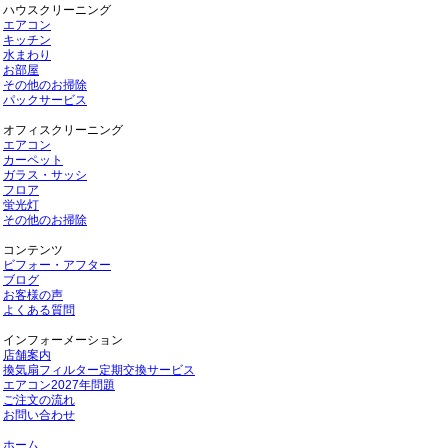
ハウスクリーニング
エアコン
キッチン
水まわり
お部屋
その他のお掃除
パックサービス
オフィスクリーニング
エアコン
カーペット
ガラス・サッシ
フロア
蛍光灯
その他のお掃除
コンテンツ
ビフォー・アフター
ブログ
お客様の声
よくある質問
インフォーメーション
店舗案内
換気扇フィルター定期交換サービス
エアコン2027年問題
ご注文の流れ
お問い合わせ
ホーム