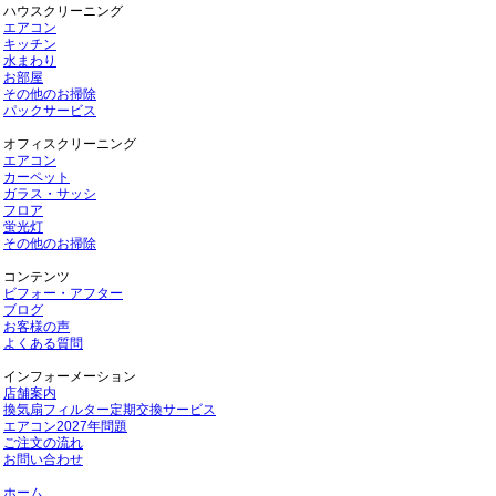
ハウスクリーニング
エアコン
キッチン
水まわり
お部屋
その他のお掃除
パックサービス
オフィスクリーニング
エアコン
カーペット
ガラス・サッシ
フロア
蛍光灯
その他のお掃除
コンテンツ
ビフォー・アフター
ブログ
お客様の声
よくある質問
インフォーメーション
店舗案内
換気扇フィルター定期交換サービス
エアコン2027年問題
ご注文の流れ
お問い合わせ
ホーム