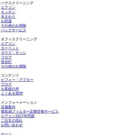
ハウスクリーニング
エアコン
キッチン
水まわり
お部屋
その他のお掃除
パックサービス
オフィスクリーニング
エアコン
カーペット
ガラス・サッシ
フロア
蛍光灯
その他のお掃除
コンテンツ
ビフォー・アフター
ブログ
お客様の声
よくある質問
インフォーメーション
店舗案内
換気扇フィルター定期交換サービス
エアコン2027年問題
ご注文の流れ
お問い合わせ
ホーム