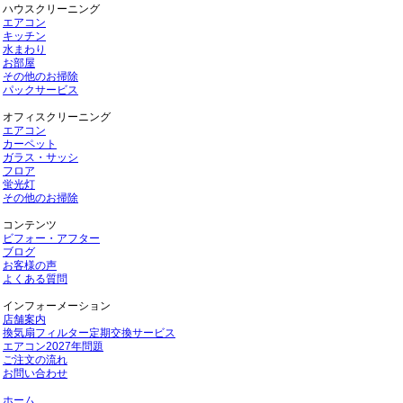
ハウスクリーニング
エアコン
キッチン
水まわり
お部屋
その他のお掃除
パックサービス
オフィスクリーニング
エアコン
カーペット
ガラス・サッシ
フロア
蛍光灯
その他のお掃除
コンテンツ
ビフォー・アフター
ブログ
お客様の声
よくある質問
インフォーメーション
店舗案内
換気扇フィルター定期交換サービス
エアコン2027年問題
ご注文の流れ
お問い合わせ
ホーム